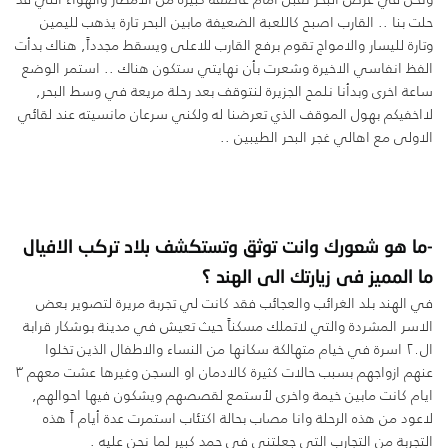
حلت بنا .. القارب اصبح كاللعبة الضعيفة مابين البحر تارة يذهب لليمين
وتارة لليسار والامواج تقوم برفع القارب للاعلى ويسقط مجدداً, هناك بدأت
الفظ انفاسي الاخيرة وشعرت بأن نهايتي ستكون هناك .. استمر الوضع
ساعة اخرى وبدأنا نلمح الجزيرة لنتوقف بعد رحلة مريعة في وسط البحر,
لااخفيكم بهول الموقف الذي تعرضنا له ولكني سرعان مانسيته عند لقائي
الاولى مع اهالي غجر البحر الطيبين ..
-ما هو شعورك وانت توثق وتستكشف بلاد تركب الافيال
ما المميز فى زيارتك الى الهند ؟
في الهند بلد الغرائب والعجائب فقد كانت لي تجربة مريرة لتصوير بعض
الاسر المشردة والتي لاتملك مسكناً حيث تعيش في مدينة بوشكار قرابة
ال٢٠ اسرة في خيام متهالكة سكانها من النساء والاطفال الذين تخلوا
عنهم ازواجهم بسبب حالات كثيرة كالادمان او السجن وغيرها عشت معهم ٣
ايام كانت مابين خيمة واخرى لأستمع لقصصهم ويشكون فيها احوالهم,
لاعود من هذه الرحلة وانا مصاب بحالة اكتئاب استمرت عدة أيام اً هذه
التجربة من التجارب التي جعلتني في حمد كبير لما نحن عليه .