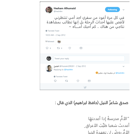
صدق شاعرُ النيل (حافظ ابراهيم) الذي قال :
“الأمُّ مدرسةٌ إذا أعددتهَا
أعددتَ شعبا طيِّبَ الأعراق ِ
الأمُّ روضٌ إن تعهدهُ الحيا