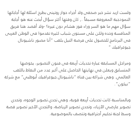
ولست اريد نشر خبر صحفى ولا أجراء حوار روتينى بطرح اسئلة لها أجاباتها
النموذجبة المعروفة مسبقاً ., كان وقتها أكثر سؤال أبحث عنه هو أجابة
سؤال مهم ما هو السر وراء فوز هشام دون غيره؟ -ولا أقصد هنا فريق
المنافسة وحده ولكن على مستوى شباب كثيرة تقدموا فى الوطن العربى
فى البرنامج للحصول على فرصة النيل بلقب “أنا مصور ناشيونال
جيوغرافيك ”
ومراحل المسابقة عبارة تحديات أربعة فى فنون التصوير، يخوضها
المتسابق ويعلن في نهايتها الحاصل على أكبر عدد من النقاط باللقب
العالمي. وهى شراكة بين قناة “ناشيونال جيوغرافيك أبوظبي” مع شركة
“نيكون”.
وبالمناسبة كانت تحديات أربعة قوية، وهي تحدي تصوير الوجوه، وتحدي
تصوير عارضي الأزياء، وتحدي تصوير الرياضة، والتحدي الأخير تصوير قصة
وسط لجنة تحكيم أحترافية وتتصف بالموضوعية.