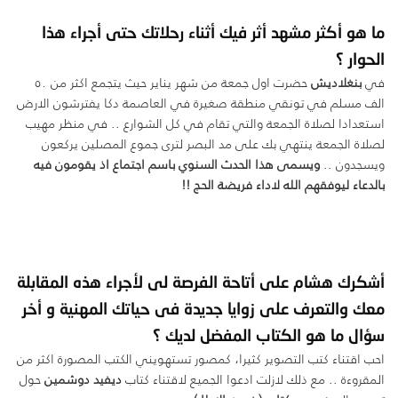
ما هو أكثر مشهد أثر فيك أثناء رحلاتك حتى أجراء هذا
الحوار ؟
في
بنغلاديش
حضرت اول جمعة من شهر يناير حيث يتجمع اكثر من ٥٠
الف مسلم في تونقي منطقة صغيرة في العاصمة دكا يفترشون الارض
استعدادا لصلاة الجمعة والتي تقام في كل الشوارع .. في منظر مهيب
لصلاة الجمعة ينتهي بك على مد البصر لترى جموع المصلين يركعون
ويسجدون ..
ويسمى هذا الحدث السنوي باسم اجتماع اذ يقومون فيه
بالدعاء ليوفقهم الله لاداء فريضة الحج !!
أشكرك هشام على أتاحة الفرصة لى لأجراء هذه المقابلة
معك والتعرف على زوايا جديدة فى حياتك المهنية و أخر
سؤال ما هو الكتاب المفضل لديك ؟
احب اقتناء كتب التصوير كثيرا، كمصور تستهويني الكتب المصورة اكثر من
المقروءة .. مع ذلك لازلت ادعوا الجميع لاقتناء كتاب
ديفيد دوشمين
حول