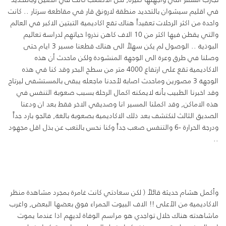
في اقليم سيشوان بالتحديد منطقة لارونق قار في مقاطعة سرتار .. كانت
واحدة من اكثر الرحلات تعقيداً هناك تقع اكاديمية التبتين الاكبر في العالم
والتي يقطن فيها اكثر من 10 الاف كاهن نذروا حياتهم لدراسة تعاليم
البوذية .. الوصول لم يكن سهلاً الى هناك قطعنا مسير 3 ايام حتى
وصلنا في طرق وعرة الى الوجهة المنشودة ولكن ماحدث أن هذه
الاكاديمية تقع على ارتفاع 4000 متر من سطح البحر وقد كنا في هذه
الوجهة 3 مصورين وماحدث اصابة لأحدنا ماجعله يبقى بالمستشفى ليرتاح
وقد اخبرنا الطبيب بأنه لايمكنه اكمال الرحلة بسبب صعوبة التنفس في
هذه الاماكن, وقد اكملنا المسير انا وصديقي الاخر فقط بعد ان ودعنا
الصديق الثالث لنكتشف بعد ذلك الاكاديمية بصعوبة بالغة, فالجو بارد جداً
ودرجة الحرارة -6 والتنفس صعب جداً وكنا نحس بالتعب عن بذل اقل مجهود
..
وأكمل هشام حديثة قائلاً ( لكن سعادتي كانت غامرة بمجرد مشاهدة منظر
الاكاديمية من الأعلى !! الاف البيوت الحمراء فوق بعضها البعض, واغرب
ماشاهدته هناك خلال تواجدي هو مراسم الوفاة لديهم اذا عندما يموت