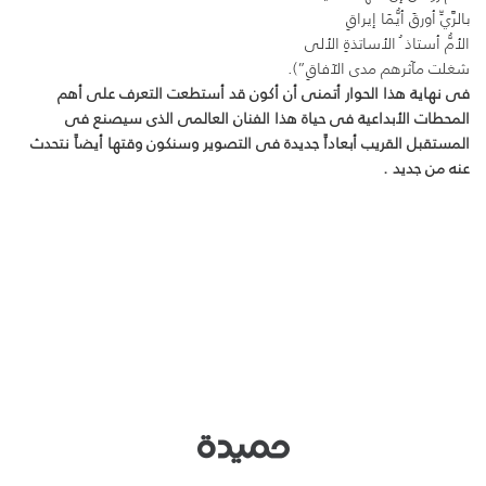
بالرَّيِّ أورقَ أيُّمَا إيراقِ
الأمُّ أستاذ ُ الأساتذةِ الألى
شغلت مآثرهم مدى الآفاقِ”).
فى نهاية هذا الحوار أتمنى أن أكون قد أستطعت التعرف على أهم
المحطات الأبداعية فى حياة هذا الفنان العالمى الذى سيصنع فى
المستقبل القريب أبعاداً جديدة فى التصوير وسنكون وقتها أيضاً نتحدث
عنه من جديد .