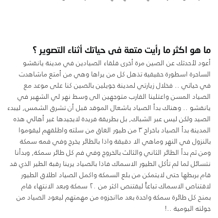
ما هو اكثر ما رأيت متعة فى حياتك أثناء التصوير ؟
أعود لأحدثك عن الصين مرة أخرى فلقاء الصيادين في مدينة يانقشو
الساحرة اسطورة حقيقية تذهل كل من يراها وهي من أمتع ماشاهدت
في حياتي .. فخلال زيارتي لمدينة جويلين بالصين كنا على موعد مع
الصياد المسن واعتلينا القارب متوجهين الى وسط نهر لي الشهير في
يانقشو .. وهناك بدأ الصياد باشعال الموقد قبل أن تشرق الشمس, ليبدء
الصيد ولكن ليس عبر الشباك, بل بطريقة فريدة لايجيدها غير أهالي هذه
المدينة بدأ الصياد باخراج ٣ من طيور الغاق من سلته واطلقهم ليقوموا
بالنزول في النهر وماهي الا دقيقة واذا بالطائر يخرج وفي فمه سمكة
ومن ثم بدأ الطائر الثاني والثالث بالخروج وفي فم كل طائر سمكة, وبدأنا
نتسائل لما لم تأكل الطيور الاسماك فاذا بالصياد يرينا رقبة الطير الذي قد
قام بربطها حتى لايتمكن من بلع السمكة واكمل الصياد اطلاق الطيور
لاقتناص الاسماك تباعاً ليقتنص اكثر من ٢٠ سمكة وبعد الانتهاء قام
بمنح كل طائرة سمكة واحدة بعد ماانجزوه من مهمتهم ليعود الصياد من
جولته اليومية ..!