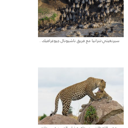
سيرنغيتي-تنزانيا مع فريق ناشيونال جيوغرافيك .
بعض اللقطات من رحلة هشام الحميد في رحلته