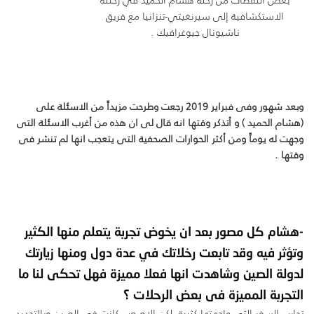
الاستكشافية إلى سيرنغيتي-تنزانيا مع فريق
ناشيونال جيوغرافيك .
وبعد شهور وفى فبراير 2019 رجعت وطرحت مزيداً من الاسئلة على
(هشام الحميد ) و أتذكر وقتها انه قال لى ان هذه من أغرب الاسئلة التى
وجهت له يوماً ومن أكثر الحوارات الصحفية التى يتعجب انها لم تنشر فى
وقتها .
-هشام كل مصور بعد ان يخوض تجربة يتعلم منها الكثير
وتؤثر فيه وقد تابعت رخلاتك في عدة دول ومنها زيارتك
لدولة الصين وشاهدت انها فعلا مميزة فهل تحكى لنا ما
التجربة المميزة فى بعض الرحلات ؟
تجارب السفر التي واجهتها كثيرة, لكن الاصعب كانت في الصين وبالتحديد