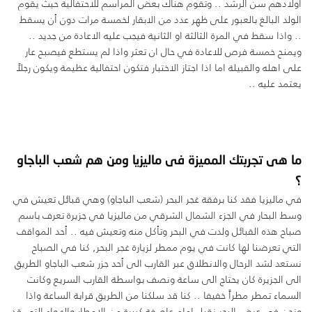
اولادهم سن الرشد .. وتقوم هناك بعض المراسم للاحتفالية حيث يقوم
الولد البالغ بالعبور على ظهر عدد من الابقار لخمسة مرات دون أن يسقط
.. واذا سقط في المرة الثالثة او الثانية فيجب عليه الاعادة من جديد ..
ويمنح خمسة فرص للاعادة في حال ان تعثر واذا لم يستطع فيصبح عار
على اهله والقبيلة اما اذا اجتاز الاختبار فتكون احتفالية عظيمة ويكون رجلاً
يعتمد عليه ..
ما هى تجربتك المميزة فى ماليزيا ومن هم شعب الباجاو
؟
في ماليزيا فقد كنا برفقة غجر البحر (شعب الباجاو) وهي قبائل تعيش في
وسط البحار في الجزء الشمال الشرقي من ماليزيا في جزيرة تعرف باسم
صباح هذه القبائل ولدت في البحر وتأكل منه وتعيش فيه .. أحد المواقف
التي تعرضنا لها كانت في يوم ممطر لزيارة غجر البحر, كنا في الصباح
نستعد لشد الرحال والانطلاق عبر القارب الى أحد جزر شعب الباجاو الطريق
الى الجزيرة كان يحتاج الى ساعة ونصف بواسطة القارب السريع وكانت
السماء تمطر مطراً خفيفا .. كنا قد سلكنا من الطريق قرابة الساعة واذا
ونحن في عرض البحر نقبل امام عاصفة كبيرة من الامطار والهواء التي قد