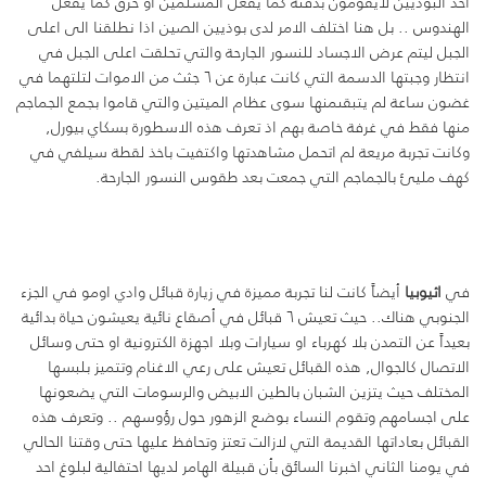
احد البوذيين لايقومون بدفنه كما يفعل المسلمين او حرق كما يفعل
الهندوس .. بل هنا اختلف الامر لدى بوذيين الصين اذا نطلقنا الى اعلى
الجبل ليتم عرض الاجساد للنسور الجارحة والتي تحلقت اعلى الجبل في
انتظار وجبتها الدسمة التي كانت عبارة عن ٦ جثث من الاموات لتلتهما في
غضون ساعة لم يتبقىمنها سوى عظام الميتين والتي قاموا بجمع الجماجم
منها فقط في غرفة خاصة بهم اذ تعرف هذه الاسطورة بسكاي بيورل,
وكانت تجربة مريعة لم اتحمل مشاهدتها واكتفيت باخذ لقطة سيلفي في
كهف مليئ بالجماجم التي جمعت بعد طقوس النسور الجارحة.
في
اثيوبيا
أيضاً كانت لنا تجربة مميزة في زيارة قبائل وادي اومو في الجزء
الجنوبي هناك.. حيث تعيش ٦ قبائل في أصقاع نائية يعيشون حياة بدائية
بعيداً عن التمدن بلا كهرباء او سيارات وبلا اجهزة الكترونية او حتى وسائل
الاتصال كالجوال, هذه القبائل تعيش على رعي الاغنام وتتميز بلبسها
المختلف حيث يتزين الشبان بالطين الابيض والرسومات التي يضعونها
على اجسامهم وتقوم النساء بوضع الزهور حول رؤوسهم .. وتعرف هذه
القبائل بعاداتها القديمة التي لازالت تعتز وتحافظ عليها حتى وقتنا الحالي
في يومنا الثاني اخبرنا السائق بأن قبيلة الهامر لديها احتفالية لبلوغ احد