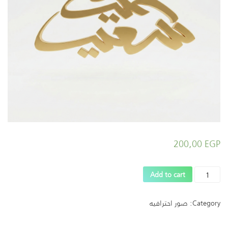
200,00
EGP
المنتج
Add to cart
الحادى
عشر
Category:
صور احترافيه
quantity